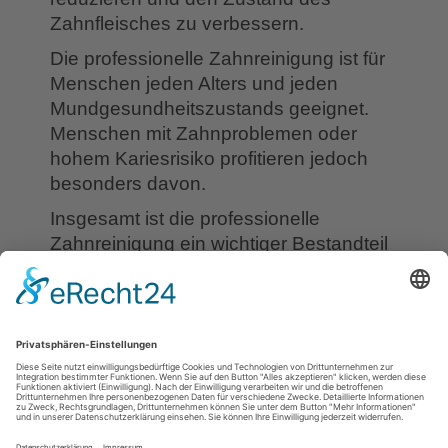
Zahnfleisches zu verbessern.
Die professionelle Zahnreinigung ist für
Menschen jeden Alters und jeden
Mundgesundheitszustands geeignet.
Menschen mit Zahnproblemen oder
hohem Kariesrisiko profitieren jedoch
besonders davon.
Insgesamt ist die professionelle
Zahnreinigung ein wichtiger Bestandteil
der Mundhygiene und kann dazu
beitragen, Zähne und Zahnfleisch
gesund zu halten und zukünftige
Zahnerkrankungen zu vermeiden.