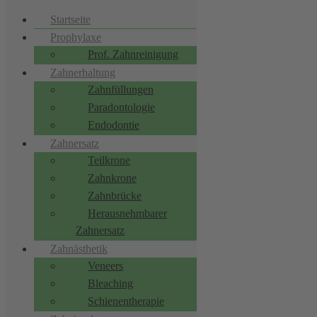
Startseite
Prophylaxe
Prof. Zahnreinigung
Zahnerhaltung
Zahnfüllungen
Paradontologie
Endodontie
Zahnersatz
Teilkrone
Zahnkrone
Zahnbrücke
Herausnehmbarer
Zahnersatz
Zahnästhetik
Veneers
Bleaching
Schienentherapie